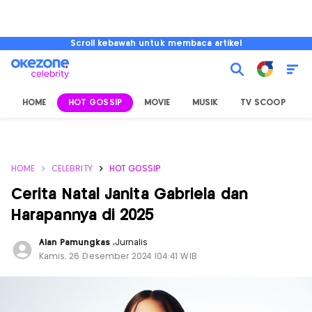
Scroll kebawah untuk membaca artikel
HOME
HOT GOSSIP
MOVIE
MUSIK
TV SCOOP
L
HOME
CELEBRITY
HOT GOSSIP
Cerita Natal Janita Gabriela dan
Harapannya di 2025
Alan Pamungkas
,
Jurnalis
Kamis, 26 Desember 2024 |04:41 WIB