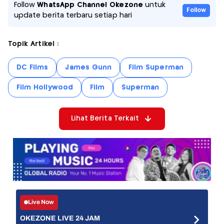
Follow
WhatsApp Channel Okezone
untuk
Follow
update berita terbaru setiap hari
Topik Artikel :
DC Films
James Gunn
Film Superman
Film Hollywood
Film
Superman
Lihat Berita Terkait
Live Now
OKEZONE LIVE 24 JAM