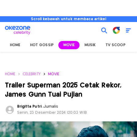
Scroll kebawah untuk membaca artikel
HOME
HOT GOSSIP
MOVIE
MUSIK
TV SCOOP
L
HOME
CELEBRITY
MOVIE
Trailer Superman 2025 Cetak Rekor,
James Gunn Tuai Pujian
Brigitta Putri
,
Jurnalis
Senin, 23 Desember 2024 |20:03 WIB