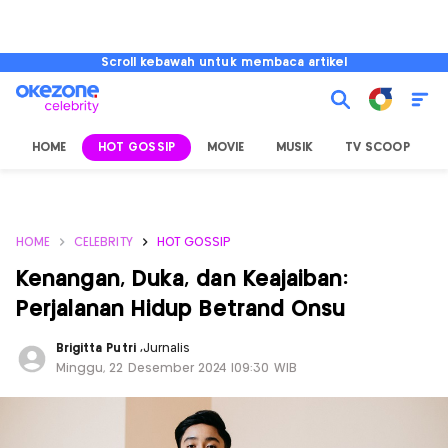
Scroll kebawah untuk membaca artikel
HOME
HOT GOSSIP
MOVIE
MUSIK
TV SCOOP
L
HOME
CELEBRITY
HOT GOSSIP
Kenangan, Duka, dan Keajaiban:
Perjalanan Hidup Betrand Onsu
Brigitta Putri
,
Jurnalis
Minggu, 22 Desember 2024 |09:30 WIB