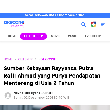
Scroll kebawah untuk membaca artikel
HOME
HOT GOSSIP
MOVIE
MUSIK
TV SCOOP
L
HOME
CELEBRITY
HOT GOSSIP
Sumber Kekayaan Rayyanza, Putra
Raffi Ahmad yang Punya Pendapatan
Mentereng di Usia 3 Tahun
Novita Melieyana
,
Jurnalis
Senin, 02 Desember 2024 |10:40 WIB