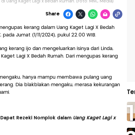
g di Uang Kaget Lagi x Bedah Rumah. (Foto: MNC Media)
Share
mengupas kerang dalam Uang Kaget Lagi X Bedah
pada Jumat (1/11/2024), pukul 22.00 WIB.
g kerang ijo dan mengeluarkan isinya dari Linda,
ng Kaget Lagi X Bedah Rumah. Dari mengupas kerang
da mengaku, hanya mampu membawa pulang uang
erang. Dia blakblakan mengaku, merasa kekurangan
Te
uami.
n Dapat Rezeki Nomplok dalam
Uang Kaget Lagi x