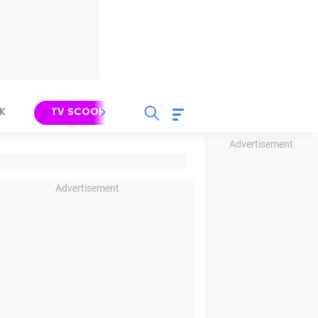
K
TV SCOOP
LIRIK
K-POP
IND
Advertisement
Advertisement