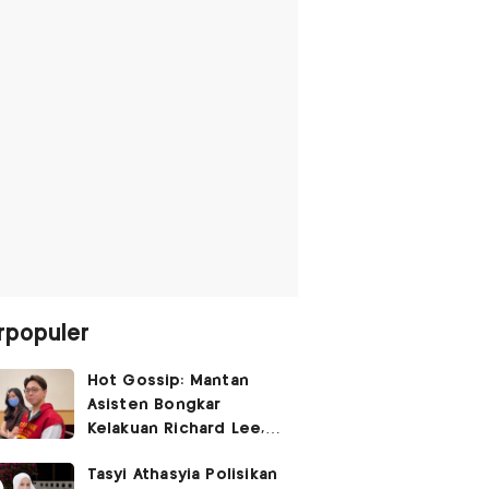
rpopuler
Hot Gossip: Mantan
Asisten Bongkar
Kelakuan Richard Lee,
Fangfang Polisikan Adik
Tasyi Athasyia Polisikan
Vicky Prasetyo