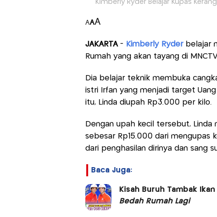
Kimberly Ryder Belajar Kupas Keran
A
A
A
JAKARTA
-
Kimberly Ryder
belajar 
Rumah yang akan tayang di MNCTV, 
Dia belajar teknik membuka cangkan
istri Irfan yang menjadi target Ua
itu, Linda diupah Rp3.000 per kilo.
Dengan upah kecil tersebut, Lin
sebesar Rp15.000 dari mengupas k
dari penghasilan dirinya dan sang s
Baca Juga:
Kisah Buruh Tambak Ika
Bedah Rumah Lagi