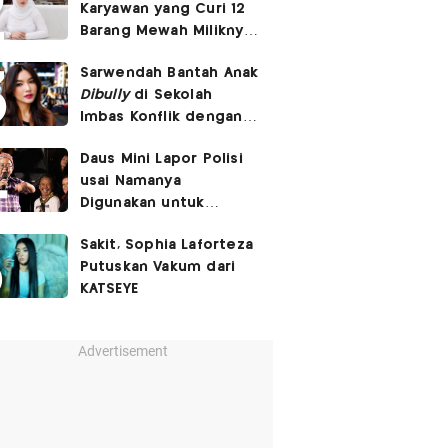
Karyawan yang Curi 12
Barang Mewah Miliknya
Senilai Rp570 Juta
Sarwendah Bantah Anak
Dibully
di Sekolah
Imbas Konflik dengan
Ruben Onsu
Daus Mini Lapor Polisi
usai Namanya
Digunakan untuk
Menyebarkan Konten
Sakit, Sophia Laforteza
SARA
Putuskan Vakum dari
KATSEYE
Advertisement