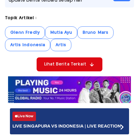
update berita terbaru setiap hari
Topik Artikel :
Glenn Fredly
Mutia Ayu
Bruno Mars
Artis Indonesia
Artis
Lihat Berita Terkait
Live Now
LIVE SINGAPURA VS INDONESIA | LIVE REACTION