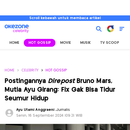
Scroll kebawah untuk membaca artikel
HOME
HOT GOSSIP
MOVIE
MUSIK
TV SCOOP
L
HOME
CELEBRITY
HOT GOSSIP
Postingannya
Direpost
Bruno Mars,
Mutia Ayu Girang: Fix Gak Bisa Tidur
Seumur Hidup
Ayu Utami Anggraeni
,
Jurnalis
Senin, 16 September 2024 |09:31 WIB