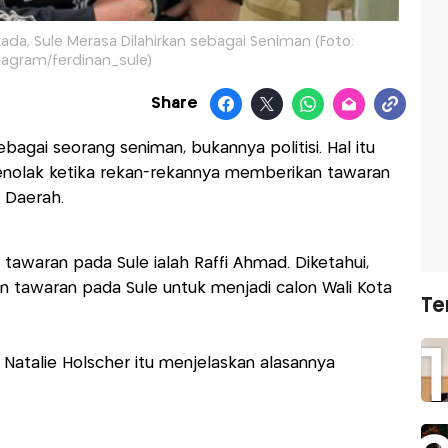
kada, Sule Merasa Dilahirkan sebagai Seniman (Foto:
tagram/ferdinan_sule)
Share
bagai seorang seniman, bukannya politisi. Hal itu
nolak ketika rekan-rekannya memberikan tawaran
 Daerah.
awaran pada Sule ialah Raffi Ahmad. Diketahui,
n tawaran pada Sule untuk menjadi calon Wali Kota
Te
atalie Holscher itu menjelaskan alasannya