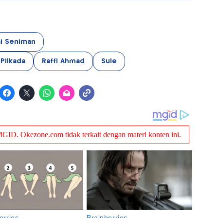
ai Seniman
Pilkada
Raffi Ahmad
Sule