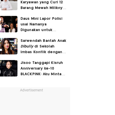
Karyawan yang Curi 12
Barang Mewah Miliknya
Senilai Rp570 Juta
Daus Mini Lapor Polisi
usai Namanya
Digunakan untuk
Menyebarkan Konten
Sarwendah Bantah Anak
SARA
Dibully
di Sekolah
Imbas Konflik dengan
Ruben Onsu
Jisoo Tanggapi Kisruh
Anniversary ke-10
BLACKPINK: Aku Minta
Maaf Bikin BLINK
Kecewa
Advertisement