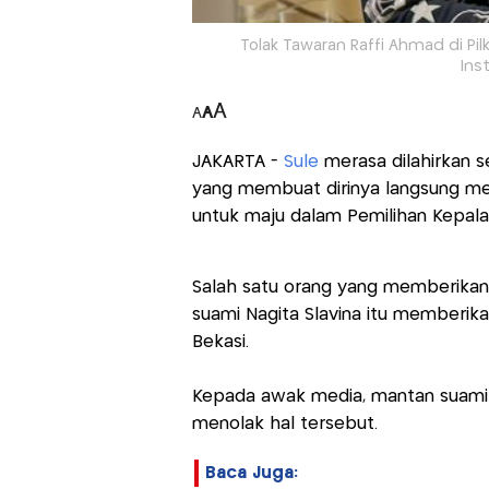
Tolak Tawaran Raffi Ahmad di Pil
Ins
A
A
A
JAKARTA -
Sule
merasa dilahirkan se
yang membuat dirinya langsung me
untuk maju dalam Pemilihan Kepala
Salah satu orang yang memberikan t
suami Nagita Slavina itu memberika
Bekasi.
Kepada awak media, mantan suami N
menolak hal tersebut.
Baca Juga: