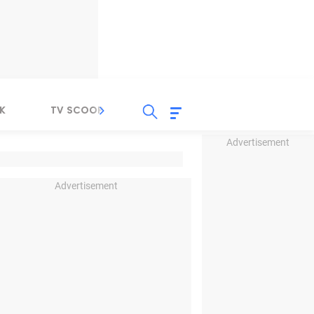
K
TV SCOOP
LIRIK
K-POP
IND
Advertisement
Advertisement