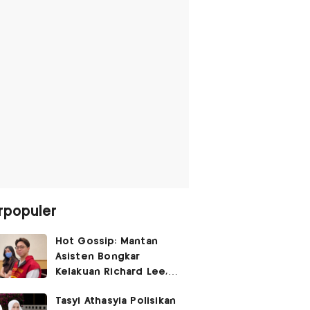
rpopuler
Hot Gossip: Mantan
Asisten Bongkar
Kelakuan Richard Lee,
Fangfang Polisikan Adik
Tasyi Athasyia Polisikan
Vicky Prasetyo