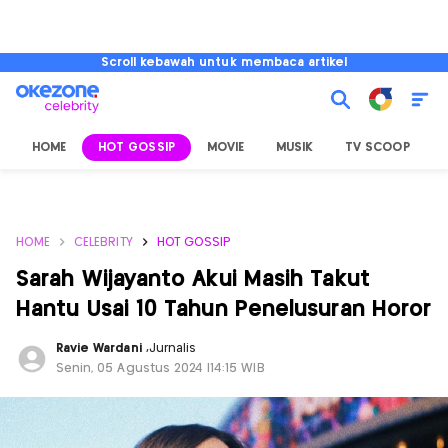
Scroll kebawah untuk membaca artikel
HOME
HOT GOSSIP
MOVIE
MUSIK
TV SCOOP
L
HOME
CELEBRITY
HOT GOSSIP
Sarah Wijayanto Akui Masih Takut
Hantu Usai 10 Tahun Penelusuran Horor
Ravie Wardani
,
Jurnalis
Senin, 05 Agustus 2024 |14:15 WIB