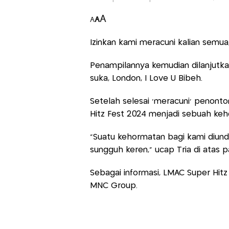
A
A
A
Izinkan kami meracuni kalian semua
Penampilannya kemudian dilanju
suka, London, I Love U Bibeh.
Setelah selesai 'meracuni' penon
Hitz Fest 2024 menjadi sebuah ke
"Suatu kehormatan bagi kami diun
sungguh keren," ucap Tria di atas 
Sebagai informasi, LMAC Super Hit
MNC Group.