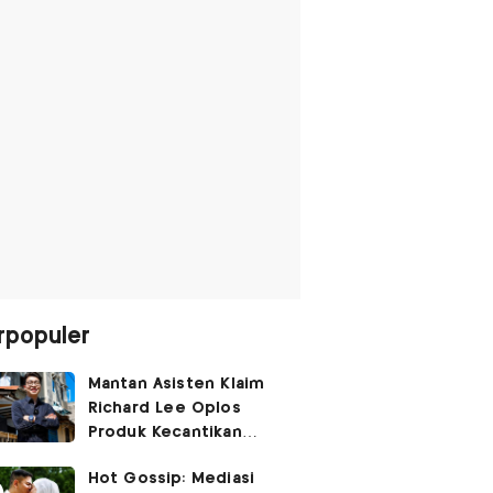
rpopuler
Mantan Asisten Klaim
Richard Lee Oplos
Produk Kecantikan
hingga Transfer Uang
Hot Gossip: Mediasi
ke Ani-Ani