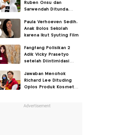
Ruben Onsu dan
Sarwendah Ditunda,
Irish Bella Hamil Anak
Paula Verhoeven Sedih,
Ketiga
Anak Bolos Sekolah
karena Ikut Syuting Film
Fangfang Polisikan 2
Adik Vicky Prasetyo
setelah Diintimidasi
Lewat Medsos
Jawaban Menohok
Richard Lee Dituding
Oplos Produk Kosmetik
hingga Punya Ani-Ani
Advertisement