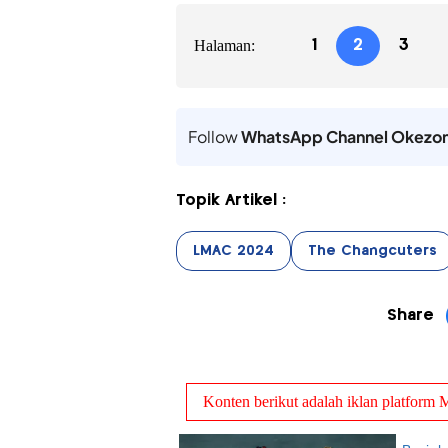
Halaman:
1
2
3
Follow
WhatsApp Channel Okezo
Topik Artikel :
LMAC 2024
The Changcuters
Share