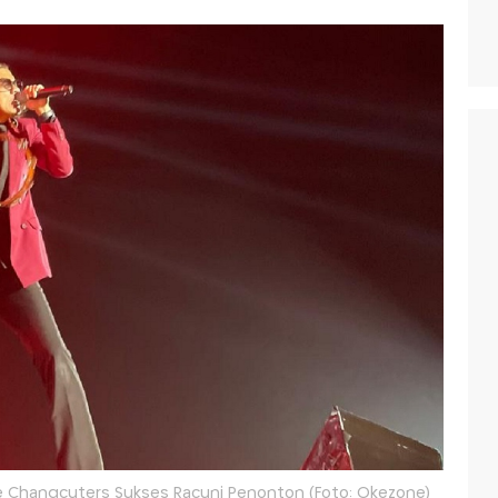
e Changcuters Sukses Racuni Penonton (Foto: Okezone)