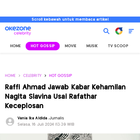
Scroll kebawah untuk membaca artikel
HOME
HOT GOSSIP
MOVIE
MUSIK
TV SCOOP
L
HOME
CELEBRITY
HOT GOSSIP
Raffi Ahmad Jawab Kabar Kehamilan
Nagita Slavina Usai Rafathar
Keceplosan
Vania Ika Aldida
,
Jurnalis
Selasa, 16 Juli 2024 |13:39 WIB