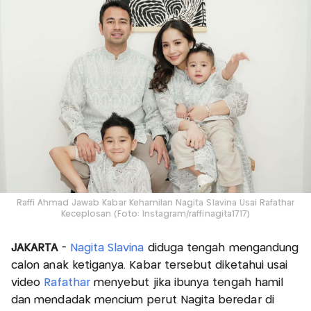
Raffi Ahmad Jawab Kabar Kehamilan Nagita Slavina Usai Rafathar
Keceplosan (Foto: Instagram/raffinagita1717)
JAKARTA
-
Nagita Slavina
diduga tengah mengandung
calon anak ketiganya. Kabar tersebut diketahui usai
video
Rafathar
menyebut jika ibunya tengah hamil
dan mendadak mencium perut Nagita beredar di