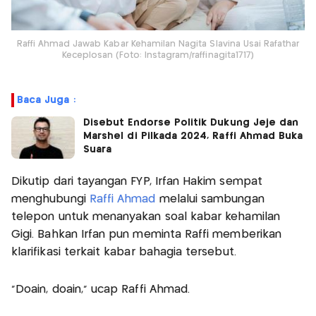
Raffi Ahmad Jawab Kabar Kehamilan Nagita Slavina Usai Rafathar
Keceplosan (Foto: Instagram/raffinagita1717)
Baca Juga :
Disebut Endorse Politik Dukung Jeje dan
Marshel di Pilkada 2024, Raffi Ahmad Buka
Suara
Dikutip dari tayangan FYP, Irfan Hakim sempat
menghubungi
Raffi Ahmad
melalui sambungan
telepon untuk menanyakan soal kabar kehamilan
Gigi. Bahkan Irfan pun meminta Raffi memberikan
klarifikasi terkait kabar bahagia tersebut.
“Doain, doain,” ucap Raffi Ahmad.