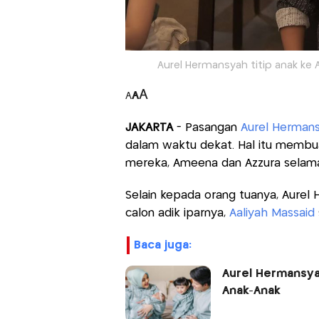
Aurel Hermansyah titip anak ke 
A
A
A
JAKARTA
- Pasangan
Aurel Herman
dalam waktu dekat. Hal itu membua
mereka, Ameena dan Azzura selam
Selain kepada orang tuanya, Aurel
calon adik iparnya,
Aaliyah Massaid
baca juga:
Aurel Hermansyah
Anak-Anak