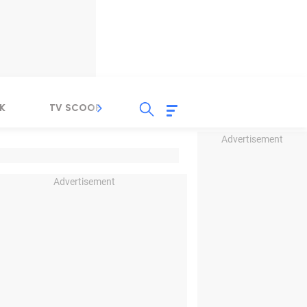
K
TV SCOOP
LIRIK
K-POP
IND
Advertisement
Advertisement