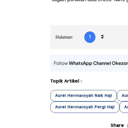
Halaman:
1
2
Follow
WhatsApp Channel Okezo
Topik Artikel :
Aurel Hermansyah Naik Haji
Au
Aurel Hermansyah Pergi Haji
A
Share