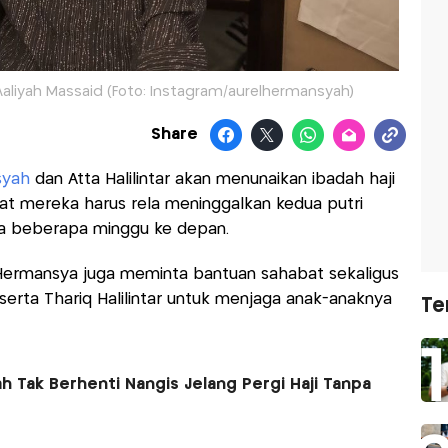
Aaliyah Massaid (Foto: Instagram/aurelhermansyah)
Share
syah
dan Atta Halilintar akan menunaikan ibadah haji
t mereka harus rela meninggalkan kedua putri
a beberapa minggu ke depan.
 Hermansya juga meminta bantuan sahabat sekaligus
serta Thariq Halilintar untuk menjaga anak-anaknya
Te
 Tak Berhenti Nangis Jelang Pergi Haji Tanpa