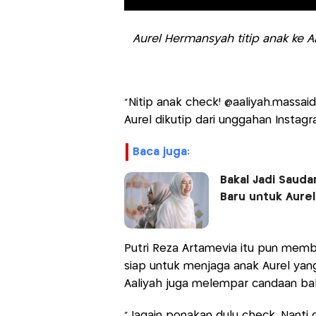
Aurel Hermansyah titip anak ke A
"Nitip anak check! @aaliyah.massaid
Aurel dikutip dari unggahan Instag
baca juga:
Bakal Jadi Sauda
Baru untuk Aure
Putri Reza Artamevia itu pun mem
siap untuk menjaga anak Aurel yang
Aaliyah juga melempar candaan bah
"Jagain ponakan dulu check. Nanti g