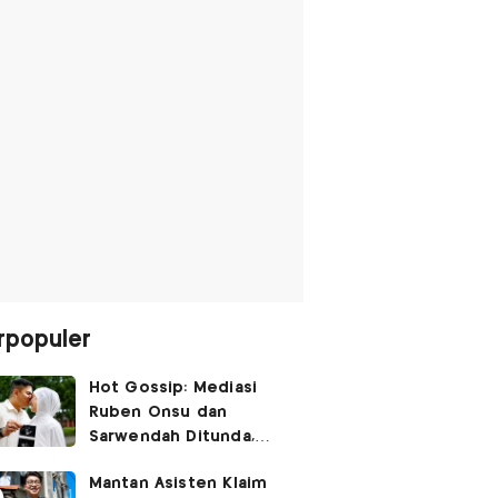
rpopuler
Hot Gossip: Mediasi
Ruben Onsu dan
Sarwendah Ditunda,
Irish Bella Hamil Anak
Mantan Asisten Klaim
Ketiga