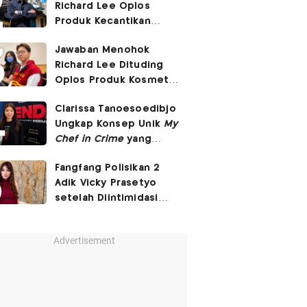
Richard Lee Oplos
Produk Kecantikan
hingga Transfer Uang
Jawaban Menohok
ke Ani-Ani
Richard Lee Dituding
Oplos Produk Kosmetik
hingga Punya Ani-Ani
Clarissa Tanoesoedibjo
Ungkap Konsep Unik
My
Chef in Crime
yang
Beda dari Series Crime
Fangfang Polisikan 2
Lain
Adik Vicky Prasetyo
setelah Diintimidasi
Lewat Medsos
Advertisement