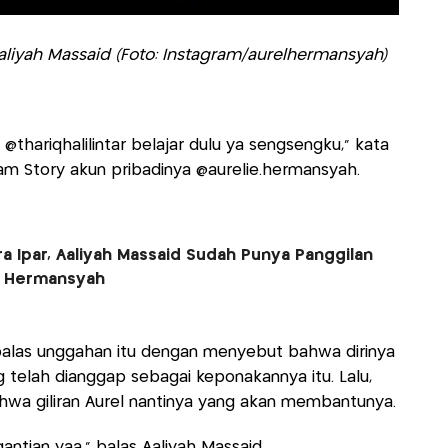
aliyah Massaid (Foto: Instagram/aurelhermansyah)
 @thariqhalilintar belajar dulu ya sengsengku," kata
ram Story akun pribadinya @aurelie.hermansyah.
ra Ipar, Aaliyah Massaid Sudah Punya Panggilan
l Hermansyah
balas unggahan itu dengan menyebut bahwa dirinya
 telah dianggap sebagai keponakannya itu. Lalu,
wa giliran Aurel nantinya yang akan membantunya.
antian yaa," balas Aaliyah Massaid.