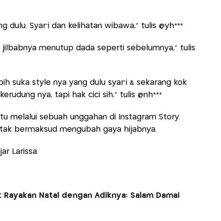
ng dulu. Syar'i dan kelihatan wibawa," tulis @yh***
 jilbabnya menutup dada seperti sebelumnya," tulis
ebih suka style nya yang dulu syar'i & sekarang kok
rudung nya, tapi hak cici sih," tulis @nh***
tu melalui sebuah unggahan di Instagram Story.
 tak bermaksud mengubah gaya hijabnya.
ar Larissa.
t Rayakan Natal dengan Adiknya: Salam Damai