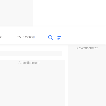
K
TV SCOOP
LIRIK
K-POP
IND
Advertisement
Advertisement