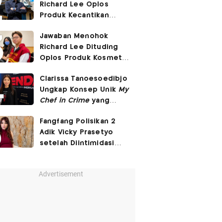
Richard Lee Oplos
Produk Kecantikan
hingga Transfer Uang
Jawaban Menohok
ke Ani-Ani
Richard Lee Dituding
Oplos Produk Kosmetik
hingga Punya Ani-Ani
Clarissa Tanoesoedibjo
Ungkap Konsep Unik
My
Chef in Crime
yang
Beda dari Series Crime
Fangfang Polisikan 2
Lain
Adik Vicky Prasetyo
setelah Diintimidasi
Lewat Medsos
Advertisement