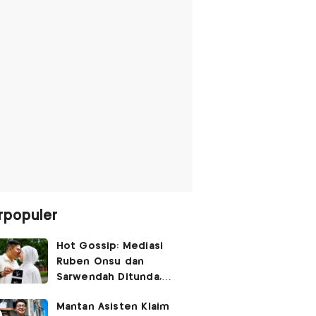
rpopuler
Hot Gossip: Mediasi
Ruben Onsu dan
Sarwendah Ditunda,
Irish Bella Hamil Anak
Mantan Asisten Klaim
Ketiga