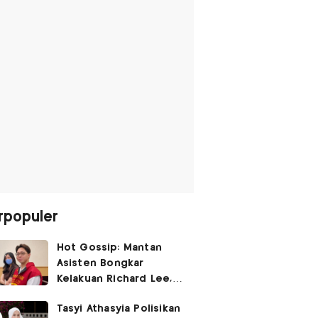
rpopuler
Hot Gossip: Mantan
Asisten Bongkar
Kelakuan Richard Lee,
Fangfang Polisikan Adik
Tasyi Athasyia Polisikan
Vicky Prasetyo