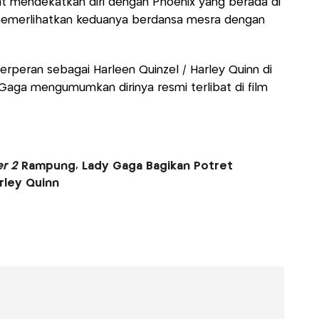
at mendekatkan diri dengan Phoenix yang berada di
ir memerlihatkan keduanya berdansa mesra dengan
 berperan sebagai Harleen Quinzel / Harley Quinn di
 Gaga mengumumkan dirinya resmi terlibat di film
er 2
Rampung, Lady Gaga Bagikan Potret
rley Quinn