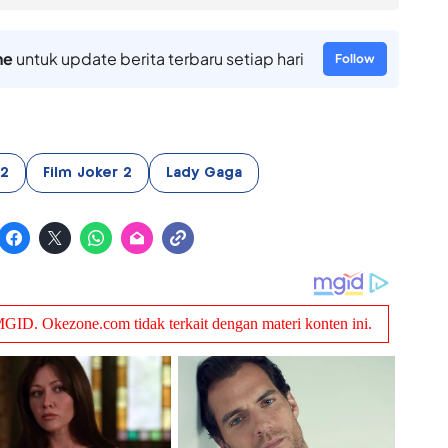
ne
untuk update berita terbaru setiap hari
Follow
 2
Film Joker 2
Lady Gaga