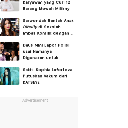
Karyawan yang Curi 12
Barang Mewah Miliknya
Senilai Rp570 Juta
Sarwendah Bantah Anak
Dibully
di Sekolah
Imbas Konflik dengan
Ruben Onsu
Daus Mini Lapor Polisi
usai Namanya
Digunakan untuk
Menyebarkan Konten
Sakit, Sophia Laforteza
SARA
Putuskan Vakum dari
KATSEYE
Advertisement