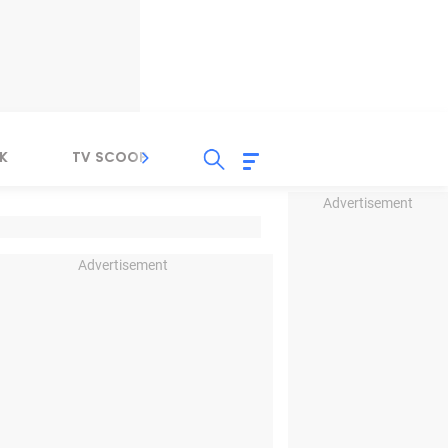
K
TV SCOOP
LIRIK
K-POP
IND
Advertisement
Advertisement