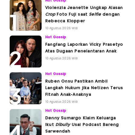
Hot Gossip
Violenzia Jeanette Ungkap Alasan
Crop
Foto Fuji saat
Selfie
dengan
Rebecca Klopper
10 Agustus 2026 WIB
Hot Gossip
Fangfang Laporkan Vicky Prasetyo
Atas Dugaan Penelantaran Anak
10 Agustus 2026 WIB
Hot Gossip
Ruben Onsu Pastikan Ambil
Langkah Hukum jika Netizen Terus
Fitnah Anak-Anaknya
10 Agustus 2026 WIB
Hot Gossip
Denny Sumargo Klaim Keluarga
Ikut
Dibully
Usai Podcast Bareng
Sarwendah