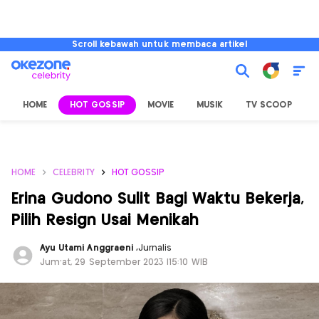
Scroll kebawah untuk membaca artikel
HOME
HOT GOSSIP
MOVIE
MUSIK
TV SCOOP
L
HOME
CELEBRITY
HOT GOSSIP
Erina Gudono Sulit Bagi Waktu Bekerja,
Pilih Resign Usai Menikah
Ayu Utami Anggraeni
,
Jurnalis
Jum'at, 29 September 2023 |15:10 WIB