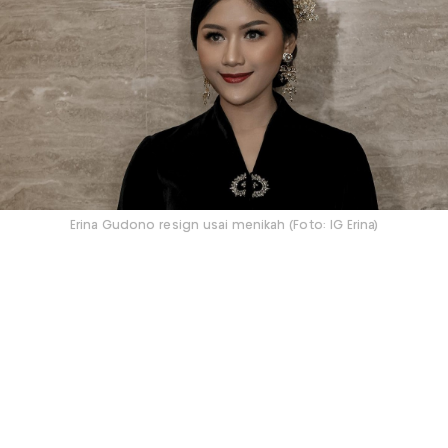
Erina Gudono resign usai menikah (Foto: IG Erina)