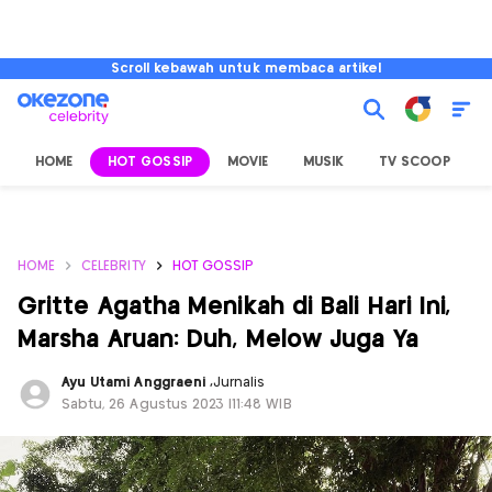
Scroll kebawah untuk membaca artikel
HOME
HOT GOSSIP
MOVIE
MUSIK
TV SCOOP
L
HOME
CELEBRITY
HOT GOSSIP
Gritte Agatha Menikah di Bali Hari Ini,
Marsha Aruan: Duh, Melow Juga Ya
Ayu Utami Anggraeni
,
Jurnalis
Sabtu, 26 Agustus 2023 |11:48 WIB