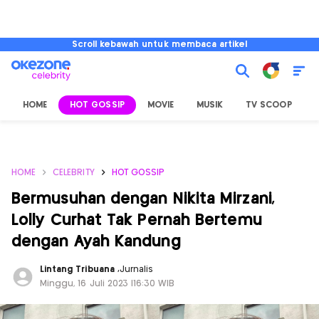
Scroll kebawah untuk membaca artikel
HOME
HOT GOSSIP
MOVIE
MUSIK
TV SCOOP
L
HOME
CELEBRITY
HOT GOSSIP
Bermusuhan dengan Nikita Mirzani,
Lolly Curhat Tak Pernah Bertemu
dengan Ayah Kandung
Lintang Tribuana
,
Jurnalis
Minggu, 16 Juli 2023 |16:30 WIB