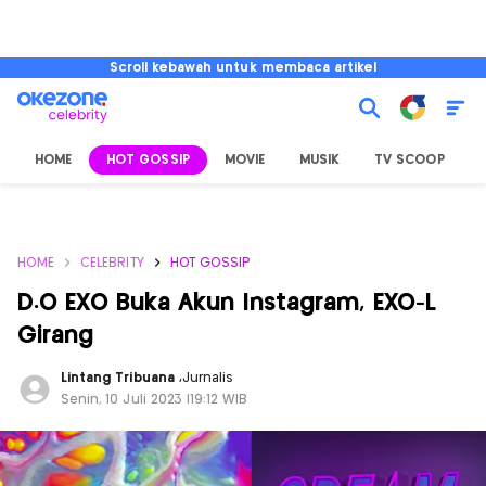
Scroll kebawah untuk membaca artikel
HOME
HOT GOSSIP
MOVIE
MUSIK
TV SCOOP
L
HOME
CELEBRITY
HOT GOSSIP
D.O EXO Buka Akun Instagram, EXO-L
Girang
Lintang Tribuana
,
Jurnalis
Senin, 10 Juli 2023 |19:12 WIB