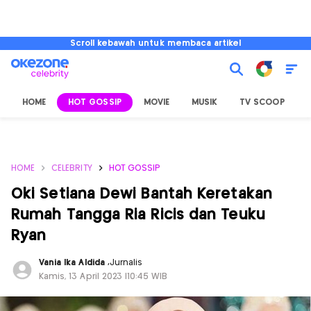
Scroll kebawah untuk membaca artikel
HOME
HOT GOSSIP
MOVIE
MUSIK
TV SCOOP
L
HOME
CELEBRITY
HOT GOSSIP
Oki Setiana Dewi Bantah Keretakan
Rumah Tangga Ria Ricis dan Teuku
Ryan
Vania Ika Aldida
,
Jurnalis
Kamis, 13 April 2023 |10:45 WIB