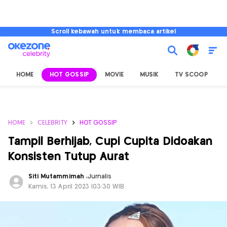
Scroll kebawah untuk membaca artikel
HOME
HOT GOSSIP
MOVIE
MUSIK
TV SCOOP
L
HOME
CELEBRITY
HOT GOSSIP
Tampil Berhijab, Cupi Cupita Didoakan
Konsisten Tutup Aurat
Siti Mutammimah
,
Jurnalis
Kamis, 13 April 2023 |03:30 WIB