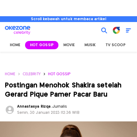
Scroll kebawah untuk membaca artikel
HOME
HOT GOSSIP
MOVIE
MUSIK
TV SCOOP
L
HOME
CELEBRITY
HOT GOSSIP
Postingan Menohok Shakira setelah
Gerard Pique Pamer Pacar Baru
Annastasya Rizqa
,
Jurnalis
Senin, 30 Januari 2023 |12:36 WIB