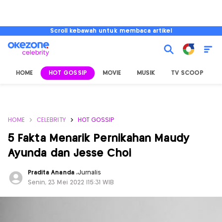
Scroll kebawah untuk membaca artikel
HOME
HOT GOSSIP
MOVIE
MUSIK
TV SCOOP
L
HOME
CELEBRITY
HOT GOSSIP
5 Fakta Menarik Pernikahan Maudy
Ayunda dan Jesse Choi
Pradita Ananda
,
Jurnalis
Senin, 23 Mei 2022 |15:31 WIB