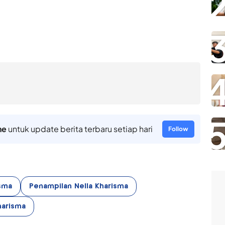
ne
untuk update berita terbaru setiap hari
Follow
sma
Penampilan Nella Kharisma
harisma