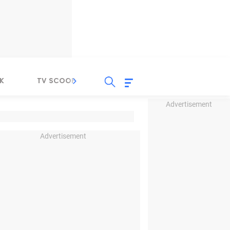
K
TV SCOOP
LIRIK
K-POP
IND
Advertisement
Advertisement