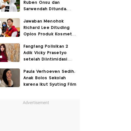
Ruben Onsu dan
Sarwendah Ditunda,
Irish Bella Hamil Anak
Jawaban Menohok
Ketiga
Richard Lee Dituding
Oplos Produk Kosmetik
hingga Punya Ani-Ani
Fangfang Polisikan 2
Adik Vicky Prasetyo
setelah Diintimidasi
Lewat Medsos
Paula Verhoeven Sedih,
Anak Bolos Sekolah
karena Ikut Syuting Film
Advertisement