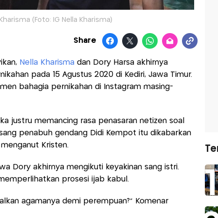
Kharisma (Foto: IG Nella Kharisma)
Share
ikan,
Nella Kharisma
dan Dory Harsa akhirnya
kahan pada 15 Agustus 2020 di Kediri, Jawa Timur.
en bahagia pernikahan di Instagram masing-
a justru memancing rasa penasaran netizen soal
 sang penabuh gendang Didi Kempot itu dikabarkan
menganut Kristen.
Te
 Dory akhirnya mengikuti keyakinan sang istri.
emperlihatkan prosesi ijab kabul.
galkan agamanya demi perempuan?" Komenar