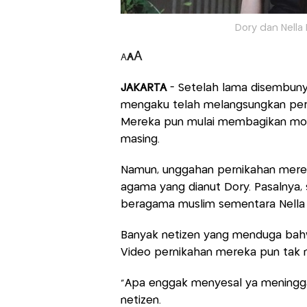
Dory dan Nella 
A
A
A
JAKARTA
- Setelah lama disembuny
mengaku telah melangsungkan perni
Mereka pun mulai membagikan mom
masing.
Namun, unggahan pernikahan merek
agama yang dianut Dory. Pasalnya,
beragama muslim sementara Nella 
Banyak netizen yang menduga bahwa
Video pernikahan mereka pun tak m
"Apa enggak menyesal ya mening
netizen.