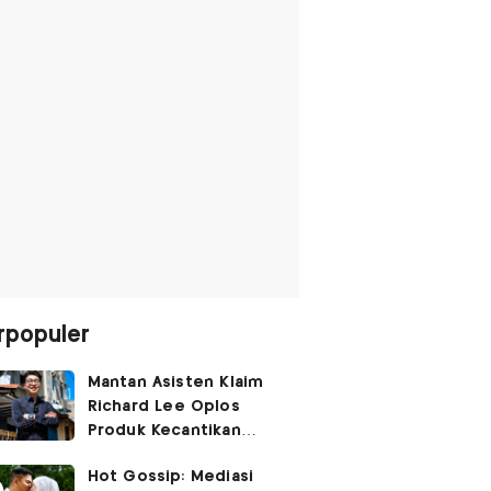
rpopuler
Mantan Asisten Klaim
Richard Lee Oplos
Produk Kecantikan
hingga Transfer Uang
Hot Gossip: Mediasi
ke Ani-Ani