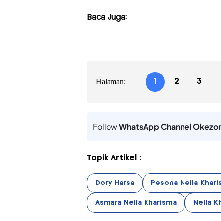
Baca Juga:
Halaman:
1
2
3
Follow
WhatsApp Channel Okezo
Topik Artikel :
Dory Harsa
Pesona Nella Khari
Asmara Nella Kharisma
Nella K