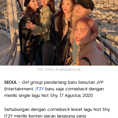
ITZY. (Foto: IG @itzy.all.in.us)
SEOUL
-
Girl group
pendatang baru besutan JYP
Entertainment,
ITZY
baru saja
comeback
dengan
merilis single lagu Not Shy, 17 Agustus 2020.
Sehubungan dengan
comeback
lewat lagu Not Shy,
ITZY merilis konten siaran langsung yang