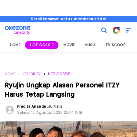
Scroll kebawah untuk membaca artikel
HOME
HOT GOSSIP
MOVIE
MUSIK
TV SCOOP
L
HOME
CELEBRITY
HOT GOSSIP
Ryujin Ungkap Alasan Personel ITZY
Harus Tetap Langsing
Pradita Ananda
,
Jurnalis
Selasa, 18 Agustus 2020 |23:14 WIB