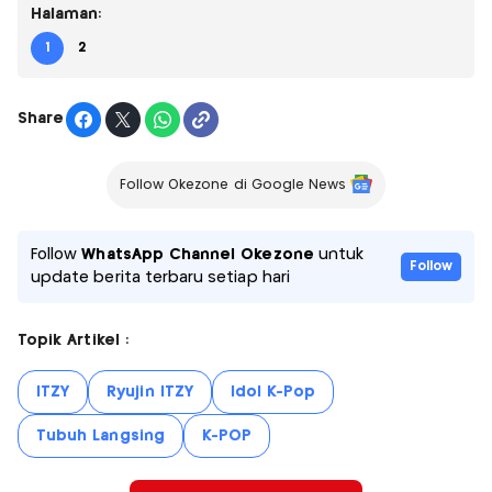
Halaman:
1
2
Share
Follow Okezone di Google News
Follow
WhatsApp Channel Okezone
untuk
Follow
update berita terbaru setiap hari
Topik Artikel :
ITZY
Ryujin ITZY
Idol K-Pop
Tubuh Langsing
K-POP