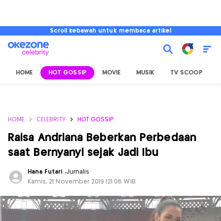
Scroll kebawah untuk membaca artikel
HOME
HOT GOSSIP
MOVIE
MUSIK
TV SCOOP
L
HOME
CELEBRITY
HOT GOSSIP
Raisa Andriana Beberkan Perbedaan
saat Bernyanyi sejak Jadi Ibu
Hana Futari
,
Jurnalis
Kamis, 21 November 2019 |21:06 WIB