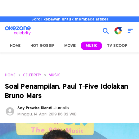
Scroll kebawah untuk membaca artikel
HOME
HOT GOSSIP
MOVIE
MUSIK
TV SCOOP
L
HOME
CELEBRITY
MUSIK
Soal Penampilan, Paul T-Five Idolakan
Bruno Mars
Ady Prawira Riandi
,
Jurnalis
Minggu, 14 April 2019 |16:02 WIB