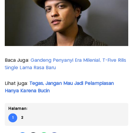
Baca Juga:
Gandeng Penyanyi Era Milenial, T-Five Rilis
Single Lama Rasa Baru
Lihat juga:
Tegas, Jangan Mau Jadi Pelampiasan
Hanya Karena Bucin
Halaman:
1
2