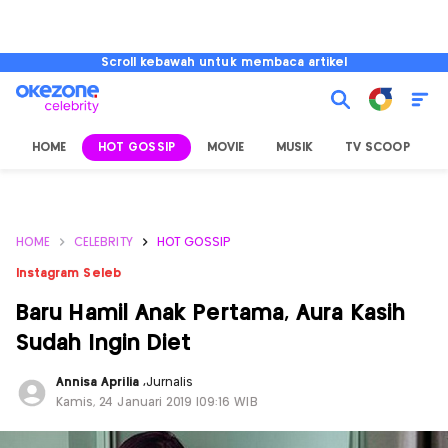
Scroll kebawah untuk membaca artikel
HOME
HOT GOSSIP
MOVIE
MUSIK
TV SCOOP
L
HOME
CELEBRITY
HOT GOSSIP
Instagram Seleb
Baru Hamil Anak Pertama, Aura Kasih
Sudah Ingin Diet
Annisa Aprilia
,
Jurnalis
Kamis, 24 Januari 2019 |09:16 WIB