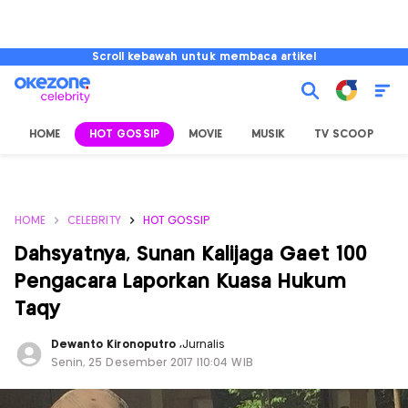
Scroll kebawah untuk membaca artikel
HOME
HOT GOSSIP
MOVIE
MUSIK
TV SCOOP
L
HOME
CELEBRITY
HOT GOSSIP
Dahsyatnya, Sunan Kalijaga Gaet 100
Pengacara Laporkan Kuasa Hukum
Taqy
Dewanto Kironoputro
,
Jurnalis
Senin, 25 Desember 2017 |10:04 WIB