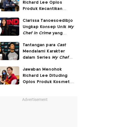
Richard Lee Oplos
Produk Kecantikan
hingga Transfer Uang
Clarissa Tanoesoedibjo
ke Ani-Ani
Ungkap Konsep Unik
My
Chef in Crime
yang
Beda dari Series Crime
Tantangan para
Cast
Lain
Mendalami Karakter
dalam Series
My Chef in
Crime
Jawaban Menohok
Richard Lee Dituding
Oplos Produk Kosmetik
hingga Punya Ani-Ani
Advertisement