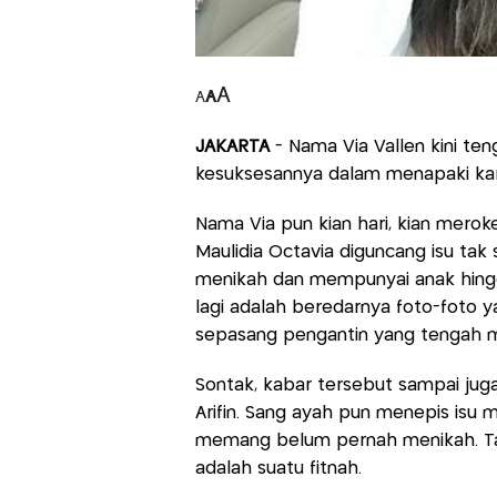
A
A
A
JAKARTA
- Nama Via Vallen kini te
kesuksesannya dalam menapaki kari
Nama Via pun kian hari, kian merok
Maulidia Octavia diguncang isu tak 
menikah dan mempunyai anak hingg
lagi adalah beredarnya foto-foto y
sepasang pengantin yang tengah 
Sontak, kabar tersebut sampai juga
Arifin. Sang ayah pun menepis isu
memang belum pernah menikah. Tak
adalah suatu fitnah.