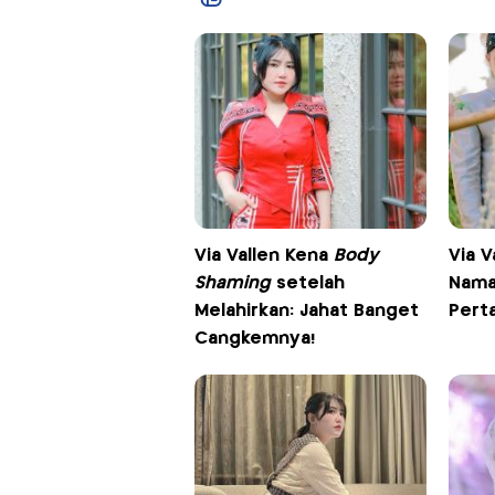
Via Vallen Kena
Body
Via V
Shaming
setelah
Nama
Melahirkan: Jahat Banget
Pert
Cangkemnya!