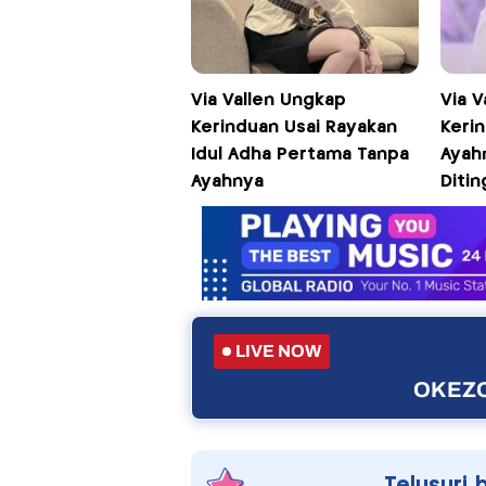
Via Vallen Ungkap
Via V
Kerinduan Usai Rayakan
Keri
Idul Adha Pertama Tanpa
Ayah
Ayahnya
Ditin
LIVE NOW
OKEZO