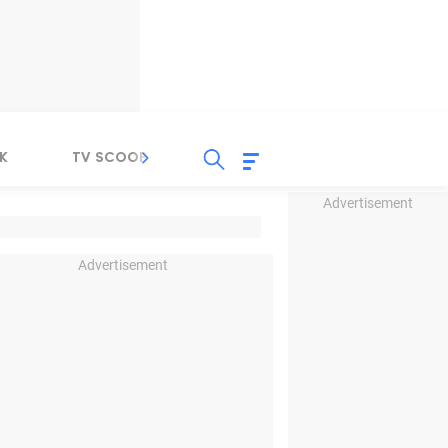
K
TV SCOOP
LIRIK
K-POP
IND
Advertisement
Advertisement