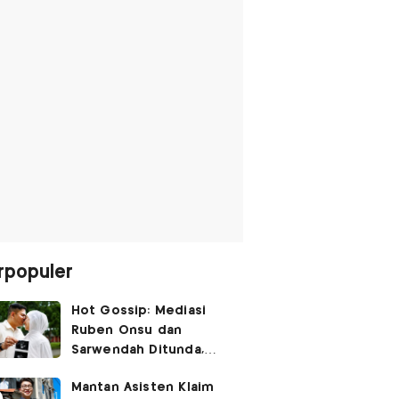
rpopuler
Hot Gossip: Mediasi
Ruben Onsu dan
Sarwendah Ditunda,
Irish Bella Hamil Anak
Mantan Asisten Klaim
Ketiga