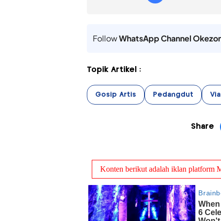
Follow
WhatsApp Channel Okezo
Topik Artikel :
Gosip Artis
Pedangdut
Via
Share