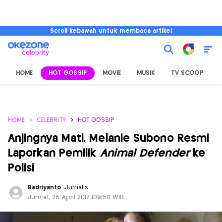
Scroll kebawah untuk membaca artikel
HOME
HOT GOSSIP
MOVIE
MUSIK
TV SCOOP
L
HOME
CELEBRITY
HOT GOSSIP
Anjingnya Mati, Melanie Subono Resmi
Laporkan Pemilik
Animal Defender
ke
Polisi
Badriyanto
,
Jurnalis
Jum'at, 28 April 2017 |09:50 WIB