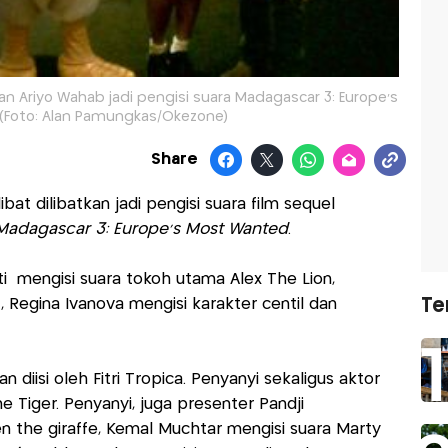
a, dan Ariyo Wahab jadi pengisi suara Madagascar 3: Europe's
(Foto: Alan Pamungkas/Okezone)
Share
ibat dilibatkan jadi pengisi suara film sequel
Madagascar 3: Europe's Most Wanted
.
ti mengisi suara tokoh utama Alex The Lion,
Te
, Regina Ivanova mengisi karakter centil dan
 diisi oleh Fitri Tropica. Penyanyi sekaligus aktor
 Tiger. Penyanyi, juga presenter Pandji
 the giraffe, Kemal Muchtar mengisi suara Marty