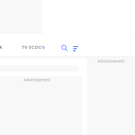
K
TV SCOOP
LIRIK
K-POP
IND
Advertisement
Advertisement