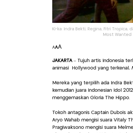
Ki-ka: Indra Bekti, Regina, Fitri Tropic
Most Wanted 
A
A
A
JAKARTA
– Tujuh artis Indonesia terl
animasi Hollywood yang terkenal,
Mereka yang terpilih ada Indra Bek
kemudian juara Indonesian Idol 2012
menggemaskan Gloria The Hippo.
Tokoh antagonis Captain Dubois akan
Aryo Wahab mengisi suara Vitaly The
Pragiwaksono mengisi suara Melmen