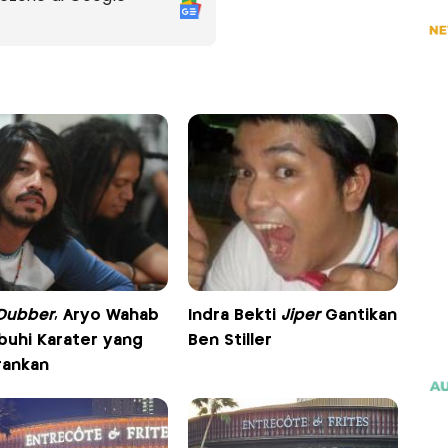
Dubber
, Aryo Wahab
Indra Bekti
Jiper
Gantikan
buhi Karater yang
Ben Stiller
rankan