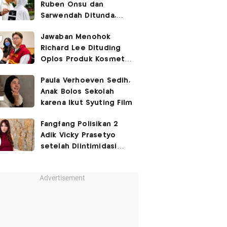
Ruben Onsu dan
Sarwendah Ditunda,
Irish Bella Hamil Anak
Jawaban Menohok
Ketiga
Richard Lee Dituding
Oplos Produk Kosmetik
hingga Punya Ani-Ani
Paula Verhoeven Sedih,
Anak Bolos Sekolah
karena Ikut Syuting Film
Fangfang Polisikan 2
Adik Vicky Prasetyo
setelah Diintimidasi
Lewat Medsos
Advertisement