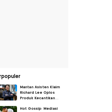
rpopuler
Mantan Asisten Klaim
Richard Lee Oplos
Produk Kecantikan
hingga Transfer Uang
Hot Gossip: Mediasi
ke Ani-Ani