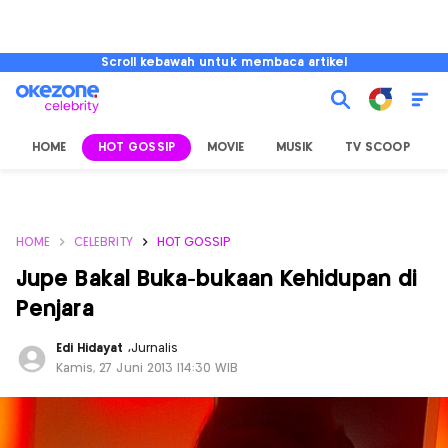
Scroll kebawah untuk membaca artikel
HOME
HOT GOSSIP
MOVIE
MUSIK
TV SCOOP
L
HOME
CELEBRITY
HOT GOSSIP
Jupe Bakal Buka-bukaan Kehidupan di
Penjara
Edi Hidayat
,
Jurnalis
Kamis, 27 Juni 2013 |14:30 WIB