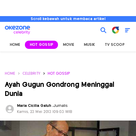
Scroll kebawah untuk membaca artikel
HOME
HOT GOSSIP
MOVIE
MUSIK
TV SCOOP
L
HOME
CELEBRITY
HOT GOSSIP
Ayah Gugun Gondrong Meninggal
Dunia
Maria Cicilia Galuh
,
Jurnalis
Kamis, 23 Mei 2013 |09:03 WIB