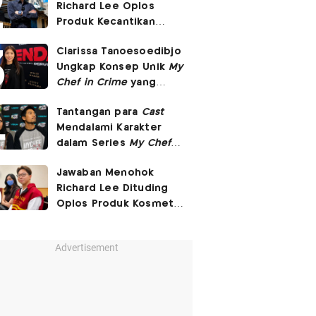
Richard Lee Oplos
Produk Kecantikan
hingga Transfer Uang
Clarissa Tanoesoedibjo
ke Ani-Ani
Ungkap Konsep Unik
My
Chef in Crime
yang
Beda dari Series Crime
Tantangan para
Cast
Lain
Mendalami Karakter
dalam Series
My Chef in
Crime
Jawaban Menohok
Richard Lee Dituding
Oplos Produk Kosmetik
hingga Punya Ani-Ani
Advertisement