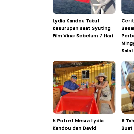
Lydia Kandou Takut
Ceri
Kesurupan saat Syuting
Besa
Film Vina: Sebelum 7 Hari
Perb
Ming
Salat
5 Potret Mesra Lydia
9 Ta
Kandou dan David
Buat