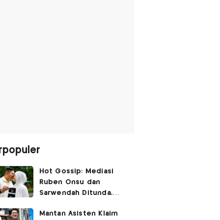
rpopuler
Hot Gossip: Mediasi
Ruben Onsu dan
Sarwendah Ditunda,
Irish Bella Hamil Anak
Mantan Asisten Klaim
Ketiga