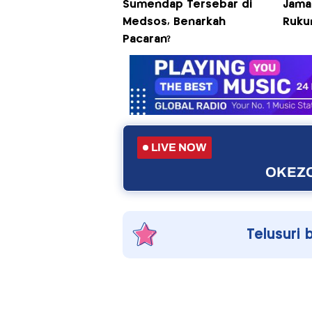
Sumendap Tersebar di
Jama
Medsos, Benarkah
Ruku
Pacaran?
LIVE NOW
OKEZO
Telusuri 