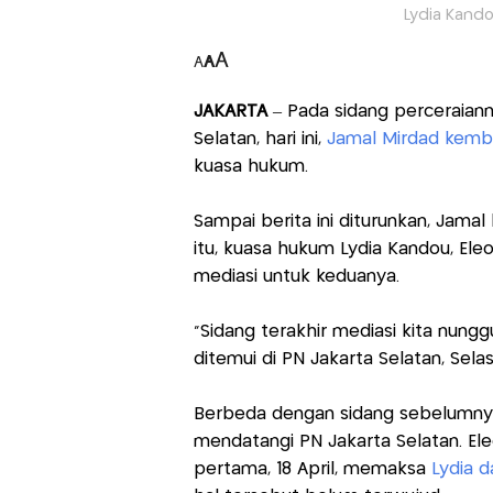
Lydia Kando
A
A
A
JAKARTA
– Pada sidang perceraiann
Selatan, hari ini,
Jamal Mirdad kembal
kuasa hukum.
Sampai berita ini diturunkan, Jama
itu, kuasa hukum Lydia Kandou, El
mediasi untuk keduanya.
"Sidang terakhir mediasi kita nungg
ditemui di PN Jakarta Selatan, Selas
Berbeda dengan sidang sebelumnya, 
mendatangi PN Jakarta Selatan. El
pertama, 18 April, memaksa
Lydia d