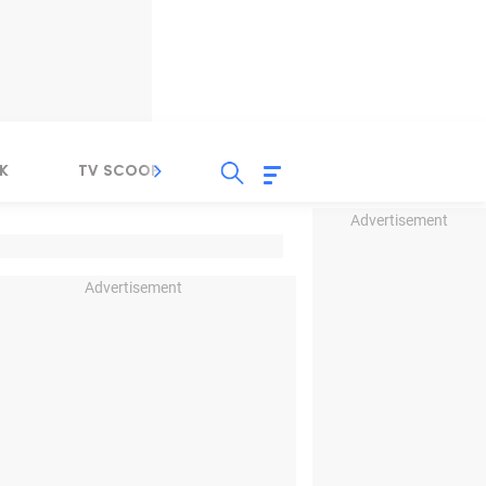
K
TV SCOOP
LIRIK
K-POP
IND
Advertisement
Advertisement