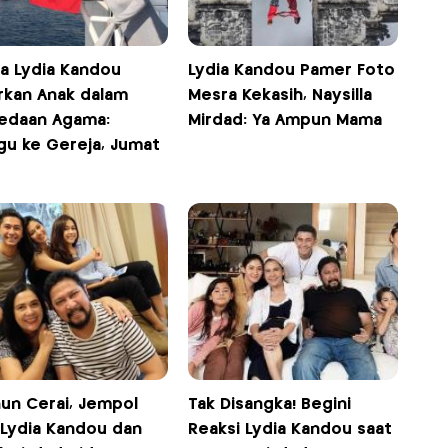
ta Lydia Kandou
Lydia Kandou Pamer Foto
rkan Anak dalam
Mesra Kekasih, Naysilla
edaan Agama:
Mirdad: Ya Ampun Mama
gu ke Gereja, Jumat
hun Cerai, Jempol
Tak Disangka! Begini
 Lydia Kandou dan
Reaksi Lydia Kandou saat