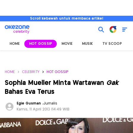
Scroll kebawah untuk membaca artikel
HOME
HOT GOSSIP
MOVIE
MUSIK
TV SCOOP
L
HOME
CELEBRITY
HOT GOSSIP
Sophia Mueller Minta Wartawan
Gak
Bahas Eva Terus
Egie Gusman
,
Jurnalis
Kamis, 11 April 2013 |14:49 WIB