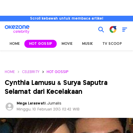
Scroll kebawah untuk membaca artikel
HOME
HOT GOSSIP
MOVIE
MUSIK
TV SCOOP
L
HOME
CELEBRITY
HOT GOSSIP
Cynthia Lamusu & Surya Saputra
Selamat dari Kecelakaan
Mega Laraswati
,
Jurnalis
Minggu, 10 Februari 2013 |12:42 WIB