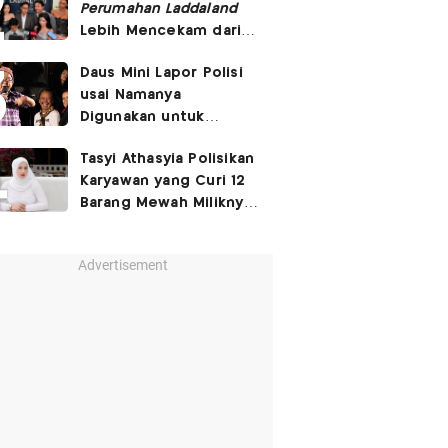
Perumahan Laddaland
Lebih Mencekam dari
Versi Thailand
Daus Mini Lapor Polisi
usai Namanya
Digunakan untuk
Menyebarkan Konten
Tasyi Athasyia Polisikan
SARA
Karyawan yang Curi 12
Barang Mewah Miliknya
Senilai Rp570 Juta
Advertisement