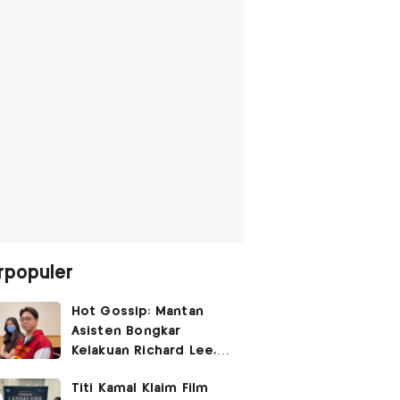
rpopuler
Hot Gossip: Mantan
Asisten Bongkar
Kelakuan Richard Lee,
Fangfang Polisikan Adik
Titi Kamal Klaim Film
Vicky Prasetyo