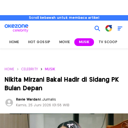
Scroll kebawah untuk membaca artikel
HOME
HOT GOSSIP
MOVIE
MUSIK
TV SCOOP
L
HOME
CELEBRITY
MUSIK
Nikita Mirzani Bakal Hadir di Sidang PK
Bulan Depan
Ravie Wardani
,
Jurnalis
Kamis, 25 Juni 2026 |01:58 WIB