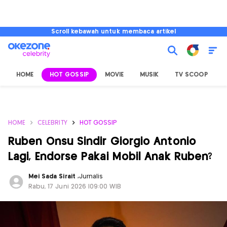
Scroll kebawah untuk membaca artikel
HOME
HOT GOSSIP
MOVIE
MUSIK
TV SCOOP
L
HOME
CELEBRITY
HOT GOSSIP
Ruben Onsu Sindir Giorgio Antonio
Lagi, Endorse Pakai Mobil Anak Ruben?
Mei Sada Sirait
,
Jurnalis
Rabu, 17 Juni 2026 |09:00 WIB