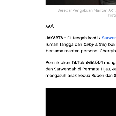
Beredar Pengakuan Mantan ART, 
Ins
A
A
A
JAKARTA
- Di tengah konflik
Sarwen
rumah tangga dan
baby sitter
) buk
bersama mantan personel Cherrybe
Pemilik akun TikTok
@nin.504
mengak
dan Sarwendah di Permata Hijau, Jak
mengasuh anak kedua Ruben dan S