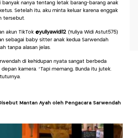
i banyak nanya tentang letak barang-barang anak
ketus. Setelah itu, aku minta keluar karena enggak
 tersebut.
an akun TikTok
@yuliyawidi12
(Yuliya Widi Astut575)
an sebagai baby sitter anak kedua Sarwendah
h tanpa alasan jelas.
rwendah di kehidupan nyata sangat berbeda
 depan kamera. "Tapi memang, Bunda itu jutek.
tuturnya.
Disebut Mantan Ayah oleh Pengacara Sarwendah