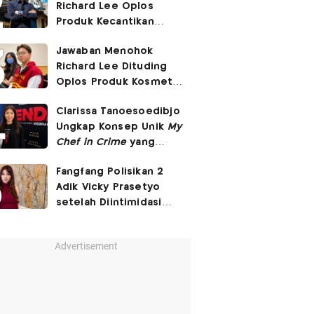
Richard Lee Oplos
Produk Kecantikan
hingga Transfer Uang
Jawaban Menohok
ke Ani-Ani
Richard Lee Dituding
Oplos Produk Kosmetik
hingga Punya Ani-Ani
Clarissa Tanoesoedibjo
Ungkap Konsep Unik
My
Chef in Crime
yang
Beda dari Series Crime
Fangfang Polisikan 2
Lain
Adik Vicky Prasetyo
setelah Diintimidasi
Lewat Medsos
Advertisement