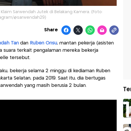
Klaim Sarwendah Jutek di Belakang Kamera. (Foto:
tagram/@sarwendah29)
Share
dah Tan
dan
Ruben Onsu
, mantan pekerja (asisten
a suara terkait pengalaman mereka bekerja
lle tersebut.
u, bekerja selama 2 minggu di kediaman Ruben
arta Selatan, pada 2019. Saat itu, dia bertugas
arwendah yang masih berusia 2 bulan.
Te