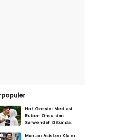
rpopuler
Hot Gossip: Mediasi
Ruben Onsu dan
Sarwendah Ditunda,
Irish Bella Hamil Anak
Mantan Asisten Klaim
Ketiga