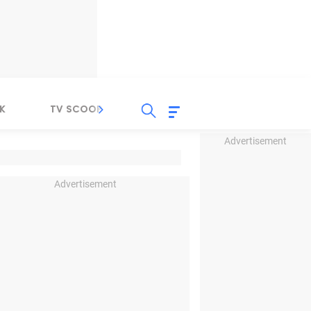
K
TV SCOOP
LIRIK
K-POP
IND
Advertisement
Advertisement