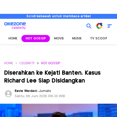
Scroll kebawah untuk membaca artikel
HOME
HOT GOSSIP
MOVIE
MUSIK
TV SCOOP
L
HOME
CELEBRITY
HOT GOSSIP
Diserahkan ke Kejati Banten, Kasus
Richard Lee Siap Disidangkan
Ravie Wardani
,
Jurnalis
Sabtu, 06 Juni 2026 |06:30 WIB