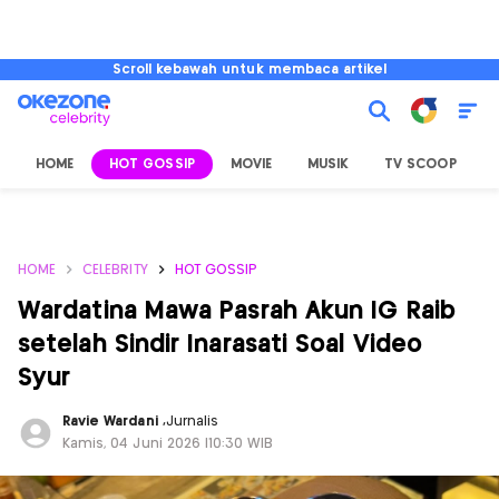
Scroll kebawah untuk membaca artikel
HOME
HOT GOSSIP
MOVIE
MUSIK
TV SCOOP
L
HOME
CELEBRITY
HOT GOSSIP
Wardatina Mawa Pasrah Akun IG Raib
setelah Sindir Inarasati Soal Video
Syur
Ravie Wardani
,
Jurnalis
Kamis, 04 Juni 2026 |10:30 WIB