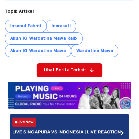
Topik Artikel :
Insanul Fahmi
Inarasati
Akun IG Wardatina Mawa Raib
Akun IG Wardatina Mawa
Wardatina Mawa
Lihat Berita Terkait
Live Now
LIVE SINGAPURA VS INDONESIA | LIVE REACTION