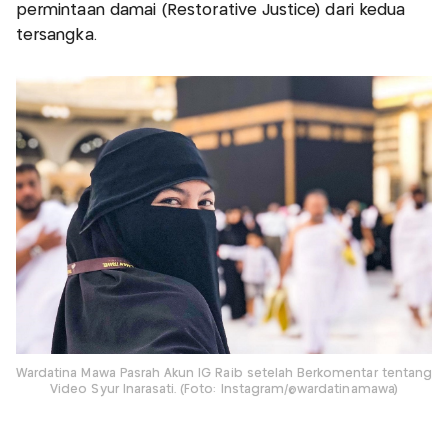
permintaan damai (Restorative Justice) dari kedua
tersangka.
Wardatina Mawa Pasrah Akun IG Raib setelah Berkomentar tentang
Video Syur Inarasati. (Foto: Instagram/@wardatinamawa)