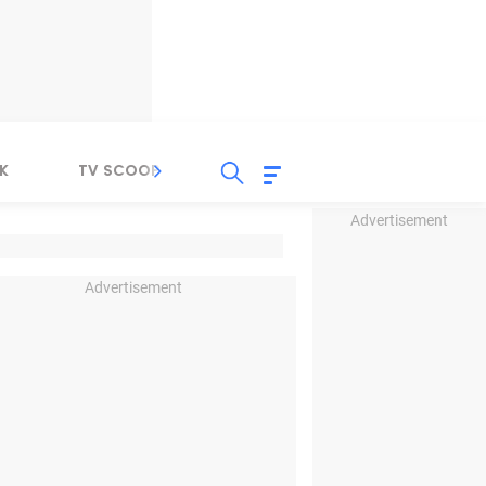
K
TV SCOOP
LIRIK
K-POP
IND
Advertisement
Advertisement