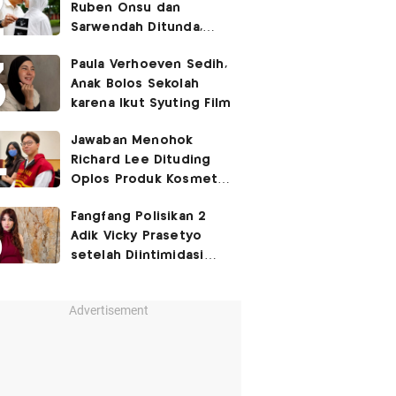
Ruben Onsu dan
Sarwendah Ditunda,
Irish Bella Hamil Anak
Paula Verhoeven Sedih,
Ketiga
Anak Bolos Sekolah
karena Ikut Syuting Film
Jawaban Menohok
Richard Lee Dituding
Oplos Produk Kosmetik
hingga Punya Ani-Ani
Fangfang Polisikan 2
Adik Vicky Prasetyo
setelah Diintimidasi
Lewat Medsos
Advertisement