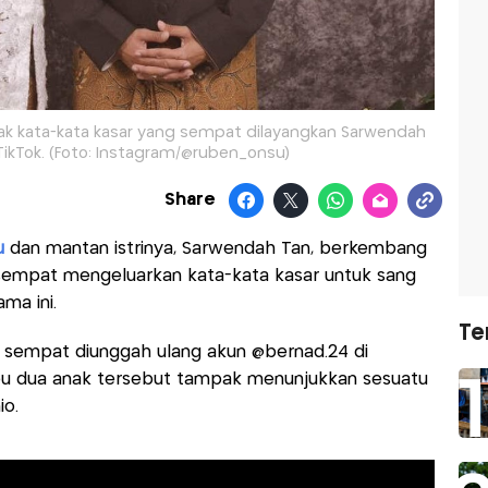
k kata-kata kasar yang sempat dilayangkan Sarwendah
TikTok. (Foto: Instagram/@ruben_onsu)
Share
u
dan mantan istrinya, Sarwendah Tan, berkembang
sempat mengeluarkan kata-kata kasar untuk sang
ama ini.
Te
 sempat diunggah ulang akun @bernad.24 di
 ibu dua anak tersebut tampak menunjukkan sesuatu
io.