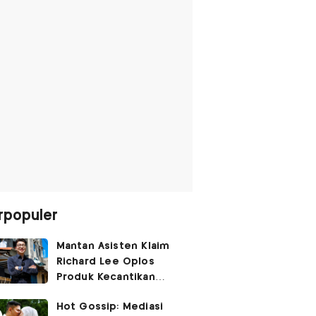
rpopuler
Mantan Asisten Klaim
Richard Lee Oplos
Produk Kecantikan
hingga Transfer Uang
Hot Gossip: Mediasi
ke Ani-Ani