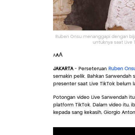
Ruben Onsu menanggapi dengan bija
untuknya saat Live 
A
A
A
JAKARTA
- Perseteruan
Ruben Ons
semakin pelik. Bahkan Sarwendah 
presenter saat Live TikTok belum l
Potongan video Live Sarwendah itu
platform TikTok. Dalam video itu,
kepada sang kekasih, Giorgio Anton