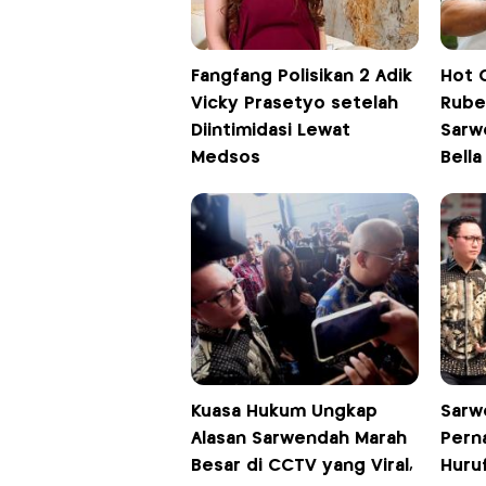
Fangfang Polisikan 2 Adik
Hot 
Vicky Prasetyo setelah
Rube
Diintimidasi Lewat
Sarwe
Medsos
Bella
Kuasa Hukum Ungkap
Sarw
Alasan Sarwendah Marah
Pern
Besar di CCTV yang Viral,
Huru