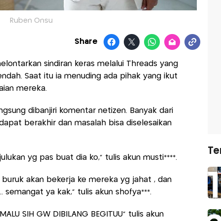
Ruben Onsu
Share
ontarkan sindiran keras melalui Threads yang
ndah. Saat itu ia menuding ada pihak yang ikut
aian mereka.
gsung dibanjiri komentar netizen. Banyak dari
dapat berakhir dan masalah bisa diselesaikan
Te
lukan yg pas buat dia ko," tulis akun musti****.
a buruk akan bekerja ke mereka yg jahat , dan
.. semangat ya kak," tulis akun shofya***.
LU SIH GW DIBILANG BEGITUU" tulis akun