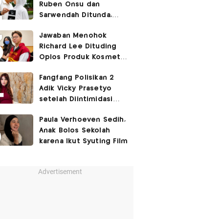
Ruben Onsu dan
Sarwendah Ditunda,
Irish Bella Hamil Anak
Jawaban Menohok
Ketiga
Richard Lee Dituding
Oplos Produk Kosmetik
hingga Punya Ani-Ani
Fangfang Polisikan 2
Adik Vicky Prasetyo
setelah Diintimidasi
Lewat Medsos
Paula Verhoeven Sedih,
Anak Bolos Sekolah
karena Ikut Syuting Film
Advertisement