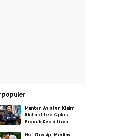
rpopuler
Mantan Asisten Klaim
Richard Lee Oplos
Produk Kecantikan
hingga Transfer Uang
Hot Gossip: Mediasi
ke Ani-Ani