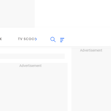
K
TV SCOOP
LIRIK
K-POP
IND
Advertisement
Advertisement