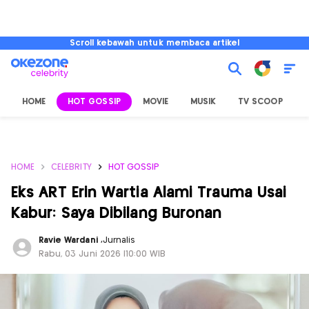
Scroll kebawah untuk membaca artikel
HOME
HOT GOSSIP
MOVIE
MUSIK
TV SCOOP
L
HOME
CELEBRITY
HOT GOSSIP
Eks ART Erin Wartia Alami Trauma Usai
Kabur: Saya Dibilang Buronan
Ravie Wardani
,
Jurnalis
Rabu, 03 Juni 2026 |10:00 WIB