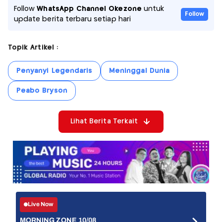
Follow
WhatsApp Channel Okezone
untuk
Follow
update berita terbaru setiap hari
Topik Artikel :
Penyanyi Legendaris
Meninggal Dunia
Peabo Bryson
Lihat Berita Terkait
Live Now
MORNING ZONE 10/08