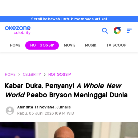
Scroll kebawah untuk membaca artikel
HOME
HOT GOSSIP
MOVIE
MUSIK
TV SCOOP
L
HOME
CELEBRITY
HOT GOSSIP
Kabar Duka, Penyanyi
A Whole New
World
Peabo Bryson Meninggal Dunia
Anindita Trinoviana
,
Jurnalis
Rabu, 03 Juni 2026 |09:14 WIB