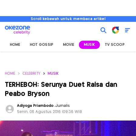
Scroll kebawah untuk membaca artikel
HOME
HOT GOSSIP
MOVIE
MUSIK
TV SCOOP
L
HOME
CELEBRITY
MUSIK
TERHEBOH: Serunya Duet Raisa dan
Peabo Bryson
Adiyoga Priambodo
,
Jurnalis
Senin, 08 Agustus 2016 |09:38 WIB