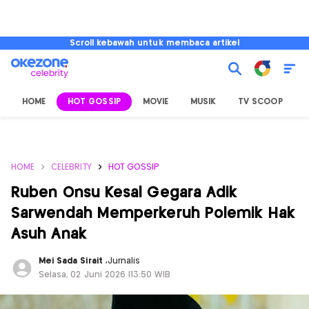
Scroll kebawah untuk membaca artikel
HOME
HOT GOSSIP
MOVIE
MUSIK
TV SCOOP
L
HOME
CELEBRITY
HOT GOSSIP
Ruben Onsu Kesal Gegara Adik
Sarwendah Memperkeruh Polemik Hak
Asuh Anak
Mei Sada Sirait
,
Jurnalis
Selasa, 02 Juni 2026 |13:50 WIB