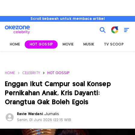
Scroll kebawah untuk membaca artikel
HOME
HOT GOSSIP
MOVIE
MUSIK
TV SCOOP
L
HOME
CELEBRITY
HOT GOSSIP
Enggan Ikut Campur soal Konsep
Pernikahan Anak, Kris Dayanti:
Orangtua Gak Boleh Egois
Ravie Wardani
,
Jurnalis
Senin, 01 Juni 2026 |22:15 WIB