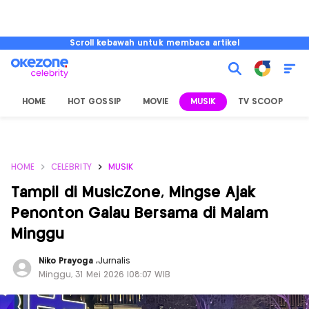
Scroll kebawah untuk membaca artikel
HOME
HOT GOSSIP
MOVIE
MUSIK
TV SCOOP
L
HOME
CELEBRITY
MUSIK
Tampil di MusicZone, Mingse Ajak
Penonton Galau Bersama di Malam
Minggu
Niko Prayoga
,
Jurnalis
Minggu, 31 Mei 2026 |08:07 WIB