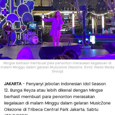
Mingse berhasil membuat para penonton merasakan kegalauan di
malam Minggu dalam gelaran Musiczone Okezone. (Foto: iNews Media
Group)
JAKARTA
- Penyanyi jebolan Indonesian Idol Season
12, Bunga Reyza atau lebih dikenal dengan Mingse
berhasil membuat para penonton merasakan
kegalauan di malam Minggu dalam gelaran MusicZone
Okezone di Tribeca Central Park Jakarta, Sabtu