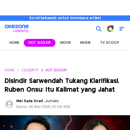
Scroll kebawah untuk membaca artikel
HOME
HOT GOSSIP
MOVIE
MUSIK
TV SCOOP
L
HOME
CELEBRITY
HOT GOSSIP
Disindir Sarwendah Tukang Klarifikasi,
Ruben Onsu: Itu Kalimat yang Jahat
Mei Sada Sirait
,
Jurnalis
Kamis, 28 Mei 2026 |07:06 WIB